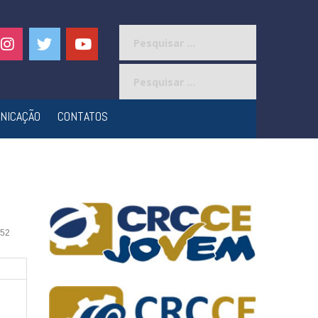
Pesquisar
por:
Pesquisar
por:
NICAÇÃO
CONTATOS
52