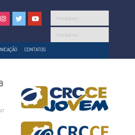
Pesquisar
por:
Pesquisar
por:
NICAÇÃO
CONTATOS
a
27