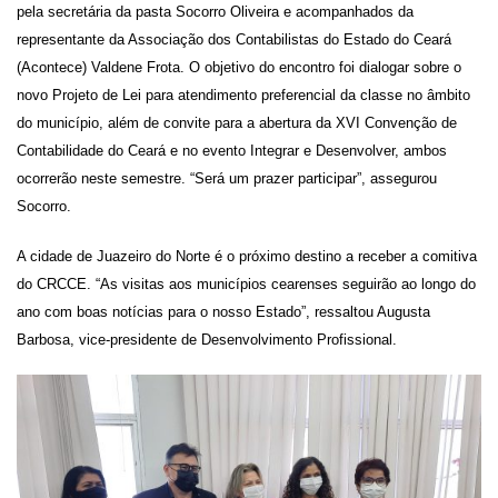
pela secretária da pasta Socorro Oliveira
e acompanhados da
representante da
A
ss
ociação dos Contabilistas do Estado do Ceará
(
Acontece) Valdene Frota
. O objetivo do encontro foi
dialogar sobre o
novo Projeto de Lei
para
atendimento preferencial da classe no âmbito
do município, além de
convite para
a abertura da XVI Convenção de
Contabilidade do Ceará e
n
o e
vento Integrar e Desenvolver,
ambos
ocorrerão
neste semestre.
“Será um prazer participar”, assegurou
Socorro.
A cidade de Juazeiro do Norte é o próximo destino a receber a comitiva
do CRCCE. “As visitas aos municípios cearenses seguirão ao longo do
ano com boas notícias para o nosso Estado”, ressaltou Augusta
Barbosa, vice-presidente de Desenvolvimento Profissional.