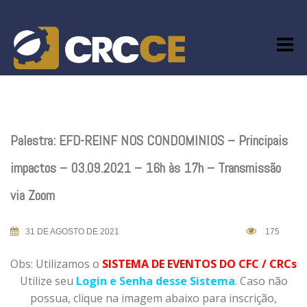
Skip
to
content
Palestra: EFD-REINF NOS CONDOMINIOS – Principais
impactos – 03.09.2021 – 16h às 17h – Transmissão
via Zoom
31 DE AGOSTO DE 2021
175
Obs: Utilizamos o
SISTEMA DE EVENTOS DO CFC / CRCs
Utilize seu
Login e Senha desse Sistema
. Caso não
possua, clique na imagem abaixo para inscrição,