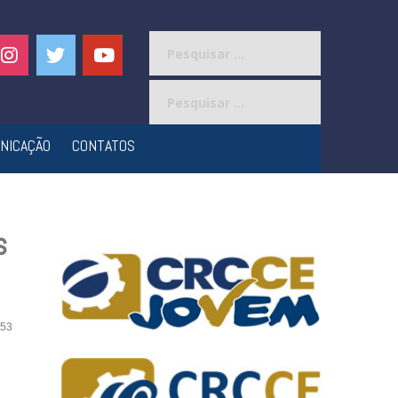
Pesquisar
por:
Pesquisar
por:
NICAÇÃO
CONTATOS
s
53