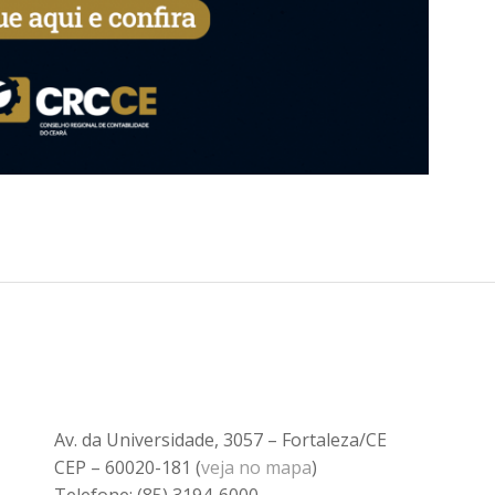
Av. da Universidade, 3057 – Fortaleza/CE
CEP – 60020-181 (
veja no mapa
)