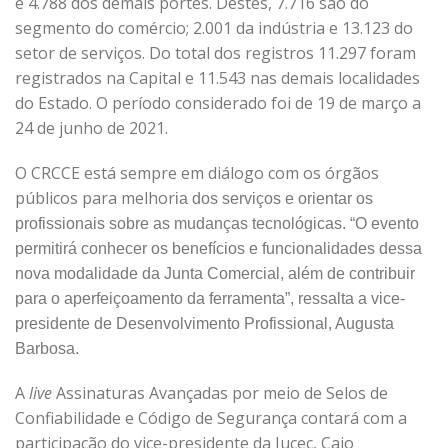
e 4.788 dos demais portes. Destes, 7.716 são do
segmento do comércio; 2.001 da indústria e 13.123 do
setor de serviços. Do total dos registros 11.297 foram
registrados na Capital e 11.543 nas demais localidades
do Estado. O período considerado foi de 19 de março a
24 de junho de 2021.
O CRCCE está sempre em diálogo com os órgãos
públicos para melhor
ia
d
os serviços e orientar os
profissionais sobre as mudanças tecnológicas. “O evento
permitirá conhecer os benefícios e funcionalidades dessa
nova modalidade da Junta Comercial,
além de
contribuir
para o
aperfeiçoamento da ferramenta”, ressalta a vice-
presidente de Desenvolvimento Profissional, Augusta
Barbosa.
A
live
Assinaturas Avançadas por meio de Selos de
Confiabilidade e Código de Segurança contará com a
participação do vice-presidente da Jucec, Caio