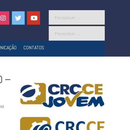
Pesquisar
por:
Pesquisar
por:
NICAÇÃO
CONTATOS
O –
48