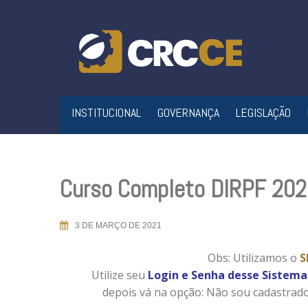
Skip
to
content
INSTITUCIONAL
GOVERNANÇA
LEGISLAÇÃO
Curso Completo DIRPF 20
3 DE MARÇO DE 2021
Obs: Utilizamos o
S
Utilize seu
Login e Senha desse Sistema
depois vá na opção: Não sou cadastrado