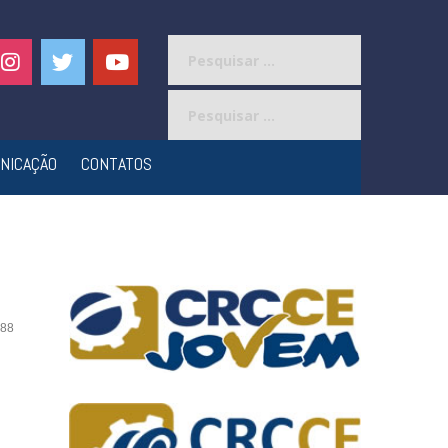
Pesquisar
por:
Pesquisar
por:
NICAÇÃO
CONTATOS
88