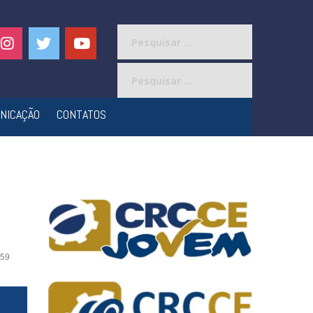
Pesquisar
por:
Pesquisar
por:
NICAÇÃO
CONTATOS
59