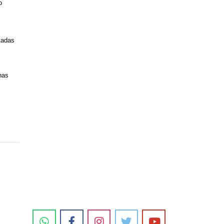
o
tadas
nas