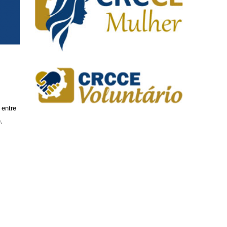
 entre
,