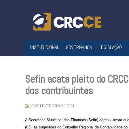
Skip
to
content
INSTITUCIONAL
GOVERNANÇA
LEGISLAÇÃO
Sefin acata pleito do CRC
dos contribuintes
3 DE FEVEREIRO DE 2021
A Secretaria
Municipal das Finanças
(S
efin)
acatou,
nesta qua
(03),
as sugestões
d
o Conselho Regional de Contabilidade do