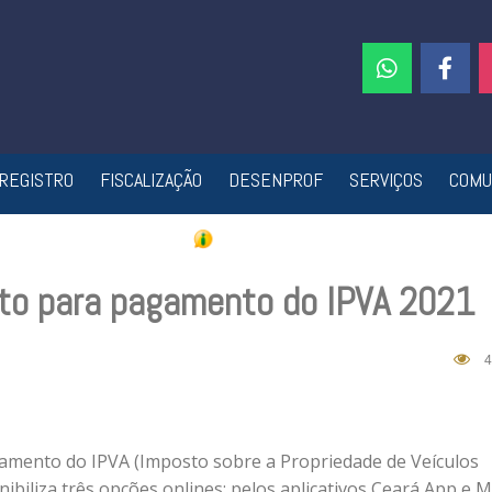
REGISTRO
FISCALIZAÇÃO
DESENPROF
SERVIÇOS
COMU
eto para pagamento do IPVA 2021
4
amento do IPVA (Imposto sobre a Propriedade de Veículos
biliza três opções onlines: pelos aplicativos Ceará App e 