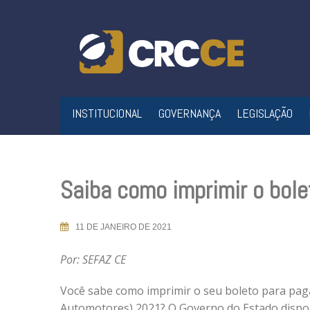
Skip
to
content
INSTITUCIONAL
GOVERNANÇA
LEGISLAÇÃO
Saiba como imprimir o bol
11 DE JANEIRO DE 2021
Por: SEFAZ CE
Você sabe como imprimir o seu boleto para pag
Automotores) 2021? O Governo do Estado disponi