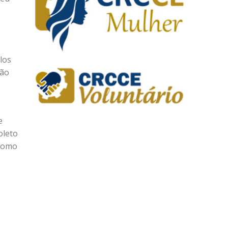
los
dão
e
oleto
 como