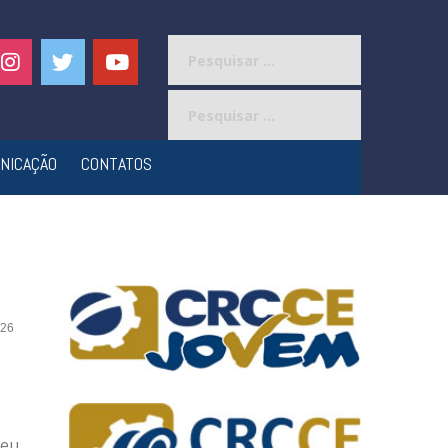
Pesquisar
por:
Pesquisar
por:
NICAÇÃO
CONTATOS
26
Meu