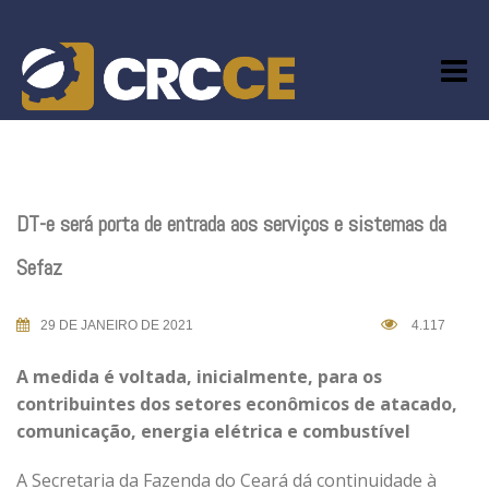
Skip
to
content
DT-e será porta de entrada aos serviços e sistemas da
Sefaz
29 DE JANEIRO DE 2021
4.117
A medida é voltada, inicialmente, para os
contribuintes dos setores econômicos de atacado,
comunicação, energia elétrica e combustível
A Secretaria da Fazenda do Ceará dá continuidade à