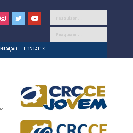
Pesquisar
por:
Pesquisar
por:
NICAÇÃO
CONTATOS
65