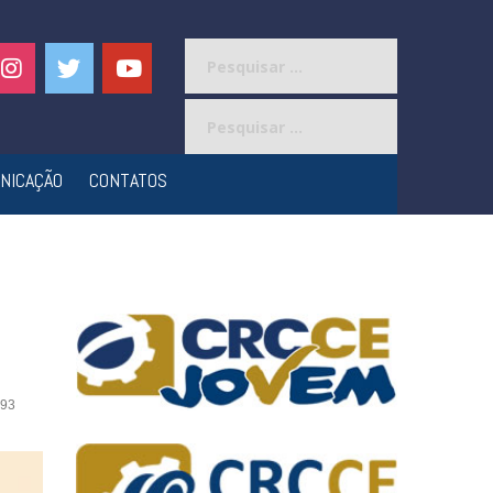
Pesquisar
por:
Pesquisar
por:
NICAÇÃO
CONTATOS
93