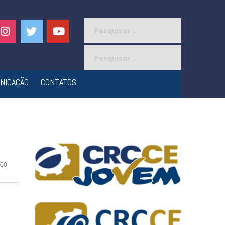
Pesquisar
por:
Pesquisar
por:
NICAÇÃO
CONTATOS
00