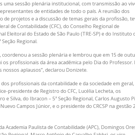
 uma sessão plenária institucional, com transmissão ao vi
epresentantes de entidades de todo o país. A reunião dos
 de projetos e a discussão de temas gerais da profissão, te
eral de Contabilidade (CFC), do Conselho Regional de
al Eleitoral do Estado de São Paulo (TRE-SP) e do Instituto 
ª Seção Regional.
a, coordenou a sessão plenária e lembrou que em 15 de out
i os profissionais da área acadêmica pelo Dia do Professor. 
 nossos aplausos”, declarou Donizete.
 dos profissionais da contabilidade e da sociedade em geral,
vice-presidente de Registro do CFC, Lucélia Lecheta, os
 e Silva, do Ibracon – 5ª Seção Regional, Carlos Augusto Pi
 Nuevo Campos Júnior, e o presidente do CRCSP na gestão 
da Academia Paulista de Contabilidade (APC), Domingos Ore
ção Regional, Marco Antônio de Carvalho Fabbri, os vice-