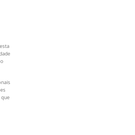
.
esta
idade
 o
onais
ões
, que