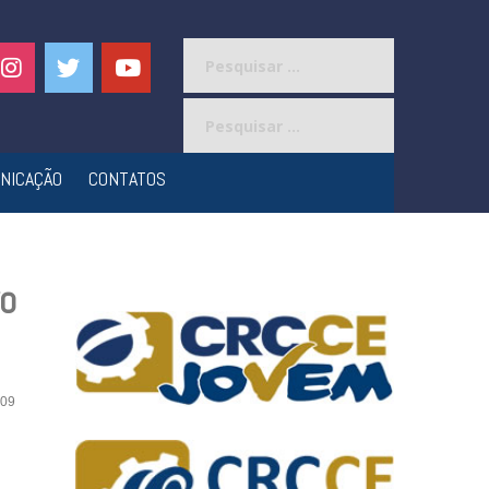
Pesquisar
por:
Pesquisar
por:
NICAÇÃO
CONTATOS
vo
09