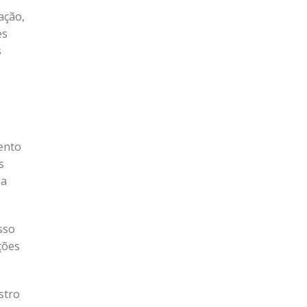
ação,
es
s
ento
s
 a
sso
ções
stro