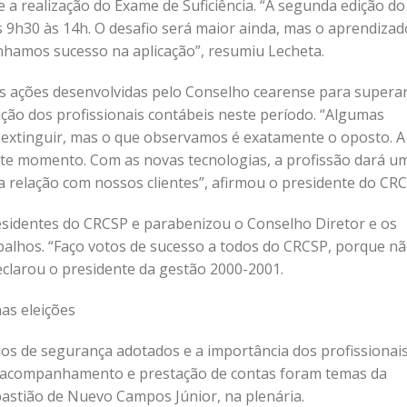
 a realização do Exame de Suficiência. “A segunda edição do
9h30 às 14h. O desafio será maior ainda, mas o aprendizad
nhamos sucesso na aplicação”, resumiu Lecheta.
as ações desenvolvidas pelo Conselho cearense para supera
ção dos profissionais contábeis neste período. “Algumas
se extinguir, mas o que observamos é exatamente o oposto. A
este momento. Com as novas tecnologias, a profissão dará u
a relação com nossos clientes”, afirmou o presidente do CRC
sidentes do CRCSP e parabenizou o Conselho Diretor e os
balhos. “Faço votos de sucesso a todos do CRCSP, porque nã
eclarou o presidente da gestão 2000-2001.
nas eleições
olos de segurança adotados e a importância dos profissionai
 acompanhamento e prestação de contas foram temas da
astião de Nuevo Campos Júnior, na plenária.