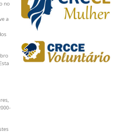
vo no
ve a
dos
ubro
Esta
res,
2000-
stes