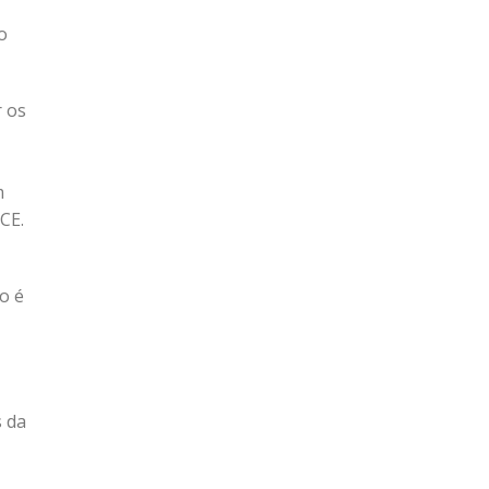
o
r os
m
CE.
o é
s da