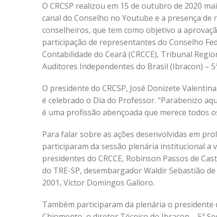
O CRCSP realizou em 15 de outubro de 2020 mais
canal do Conselho no Youtube e a presença de r
conselheiros, que tem como objetivo a aprovação
participação de representantes do Conselho Fed
Contabilidade do Ceará (CRCCE), Tribunal Region
Auditores Independentes do Brasil (Ibracon) – 5
O presidente do CRCSP, José Donizete Valentin
é celebrado o Dia do Professor. “Parabenizo aqu
é uma profissão abençoada que merece todos os
Para falar sobre as ações desenvolvidas em prol
participaram da sessão plenária institucional a 
presidentes do CRCCE, Robinson Passos de Castro
do TRE-SP, desembargador Waldir Sebastião de
2001, Victor Domingos Galloro.
Também participaram da plenária o presidente 
Chiomento, o diretor Técnico do Ibracon – 5ª Se