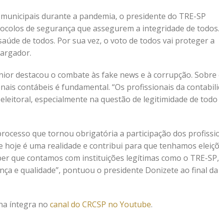
s municipais durante a pandemia, o presidente do TRE-SP
otocolos de segurança que assegurem a integridade de todos
saúde de todos. Por sua vez, o voto de todos vai proteger a
argador.
nior destacou o combate às fake news e à corrupção. Sobre 
onais contábeis é fundamental. “Os profissionais da contabil
leitoral, especialmente na questão de legitimidade de todo
rocesso que tornou obrigatória a participação dos profissi
e hoje é uma realidade e contribui para que tenhamos eleiç
aber que contamos com instituições legítimas como o TRE-SP
nça e qualidade”, pontuou o presidente Donizete ao final da
na íntegra no
canal do CRCSP no Youtube
.