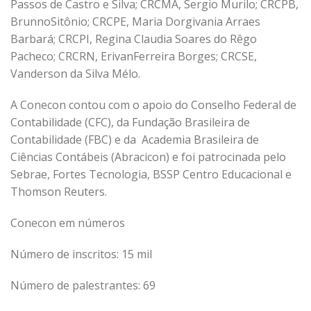
Passos de Castro e Silva; CRCMA, Sergio Murilo; CRCPB,
Brunno
Sitônio
; CRCPE, Maria
Dorgivania
Arraes
Barbará; CRCPI, Regina Claudia Soares do Rêgo
Pacheco; CRCRN,
Erivan
Ferreira Borges; CRCSE,
Vanderson
da Silva
Mélo
.
A
Conecon
contou
com o apoio do Conselho Federal de
Contabilidade (CFC), da Fundação Brasileira de
Contabilidade (FBC) e
da Academia
Brasileira de
Ciências Contábeis (
Abracicon
) e foi patrocinada pelo
Sebrae, Fortes Tecnologia, BSSP Centro Educacional e
Thomson Reuters.
Conecon em números
Número de inscritos: 15 mil
Número de palestrantes: 69