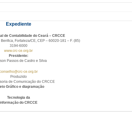
Expediente
al de Contabilidade do Ceará – CRCCE
 Benfica, Fortaleza/CE, CEP – 60020-181 – F. (85)
3194-6000
www.crc-ce.org.br
Presidente:
son Passos de Castro e Silva
conselho@crc-ce.org.br
Produzido
ssoria de Comunicação do CRCCE
eto Gráfico e diagramação
Tecnologia da
Informação do CRCCE