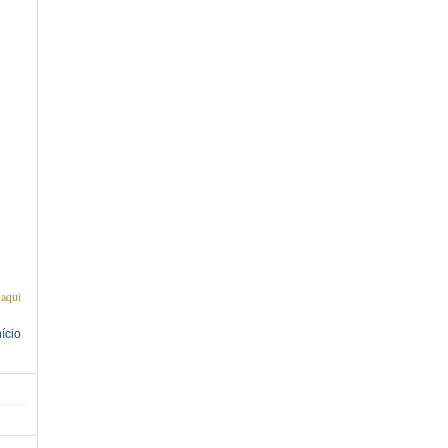
 aqui
nício