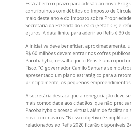
Está aberto o prazo para adesão ao novo Progra
contribuintes com débitos do Imposto de Circula
maio deste ano e do Imposto sobre Propriedade 
Secretaria da Fazenda do Ceará (Sefaz-CE) e ref
e juros. A data limite para aderir ao Refis é 30 d
A iniciativa deve beneficiar, aproximadamente, 
R$ 60 milhões devem entrar nos cofres públicos
Pacobahyba, ressalta que o Refis é uma oportun
Fisco. “O governador Camilo Santana se mostrou
apresentado um plano estratégico para a retom
principalmente, os pequenos empreendimentos.O 
A secretária destaca que a renegociação deve se
mais comodidade aos cidadãos, que não precisa
Pacobahyba o acesso virtual, além de facilitar 
novo coronavírus. “Nosso objetivo é simplificar,
relacionados ao Refis 2020 ficarão disponíveis 2