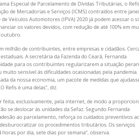
ma Especial de Parcelamento de Dívidas Tributárias, o Refis
ção de Mercadorias e Serviços (ICMS) contraídos entre jane
de Veículos Automotores (IPVA) 2020 já podem acessar o si
inanciar os valores devidos, com redução de até 100% em mu
e outubro.
um milhão de contribuintes, entre empresas e cidadãos. Cerc
 estaduais. A secretária da Fazenda do Ceará, Fernanda
idade para os contribuintes regularizarem a situação peran
 muito sensível às dificuldades ocasionadas pela pandemia. 
ada da nossa economia, um pacote de medidas que ajudass
Refis é uma delas”, diz.
r feita, exclusivamente, pela internet, de modo a proporcion
rão se deslocar às unidades da Sefaz. Segundo Fernanda
a adesão ao parcelamento, reforça os cuidados preventivos a
 desburocratizar os procedimentos tributários. Os serviços
4 horas por dia, sete dias por semana”, observa.