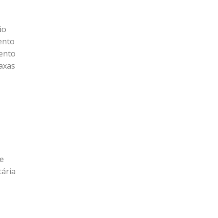
ão
ento
mento
Taxas
ne
tária