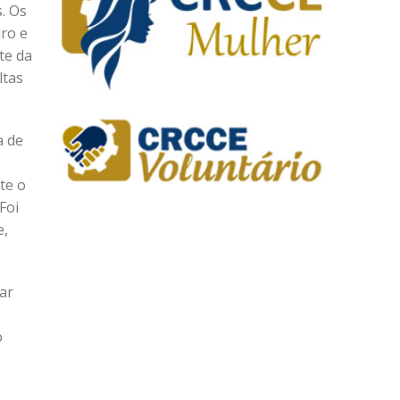
. Os
iro e
te da
ltas
a de
te o
Foi
e,
ar
o