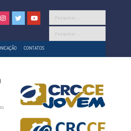
Pesquisar
por:
Pesquisar
por:
NICAÇÃO
CONTATOS
o
01