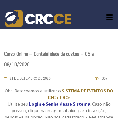
Skip
to
content
Curso Online – Contabilidade de custos – 05 a
09/10/2020
21 DE SETEMBRO DE 2020
307
Obs: Retornamos a utilizar o
SISTEMA DE EVENTOS DO
CFC / CRCs
Utilize seu
Login e Senha desse Sistema
. Caso não
possua, clique na imagem abaixo para inscrição,
depois vá na opção: Não sou cadastrado – Registrar-se