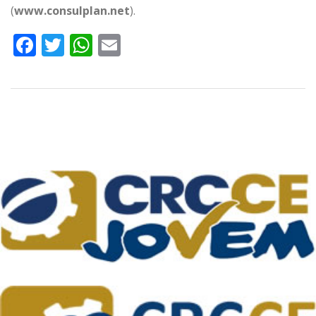
(
www.consulplan.net
).
Facebook
Twitter
WhatsApp
Email