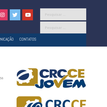
Pesquisar
por:
Pesquisar
por:
NICAÇÃO
CONTATOS
56