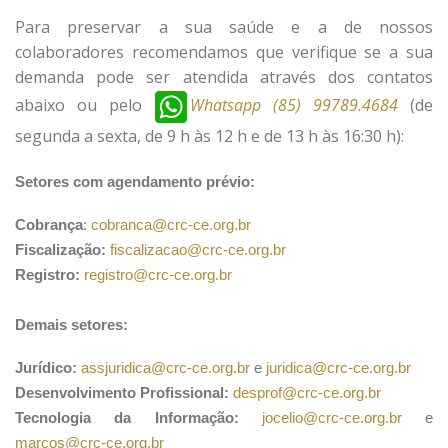
Para preservar a sua saúde e a de nossos
colaboradores recomendamos que verifique se a sua
demanda pode ser atendida através dos contatos
abaixo ou pelo
Whatsapp (85) 99789.4684
(de
segunda a sexta, de 9 h às 12 h e de 13 h às 16:30 h):
Setores com agendamento prévio:
Cobrança
:
cobranca@crc-ce.org.br
Fiscalização:
fiscalizacao@crc-ce.org.br
Registro:
registro@crc-ce.org.br
Demais setores:
Jurídico:
assjuridica@crc-ce.org.br
e
juridica@crc-ce.org.br
Desenvolvimento Profissional:
desprof@crc-ce.org.br
Tecnologia da Informação:
jocelio@crc-ce.org.br
e
marcos@crc-ce.org.br