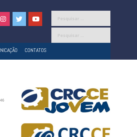
Pesquisar
por:
Pesquisar
por:
NICAÇÃO
CONTATOS
46