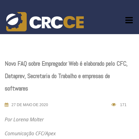
Skip
to
content
Novo FAQ sobre Empregador Web é elaborado pelo CFC,
Dataprev, Secretaria do Trabalho e empresas de
softwares
27 DE MAIO DE 2020
171
Por Lorena Molter
Comunicação CFC/Apex