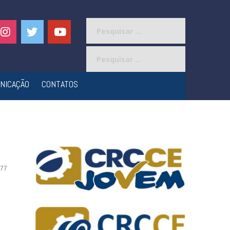
Pesquisar
por:
Pesquisar
por:
NICAÇÃO
CONTATOS
77