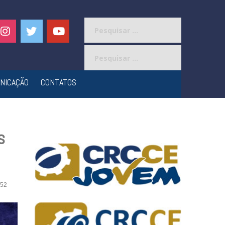
Pesquisar
por:
Pesquisar
por:
NICAÇÃO
CONTATOS
s
52