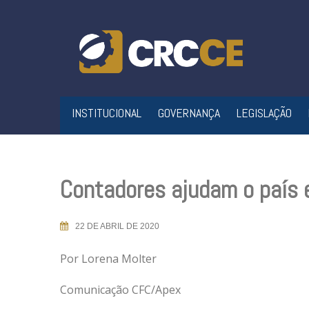
Skip
to
content
INSTITUCIONAL
GOVERNANÇA
LEGISLAÇÃO
Contadores ajudam o país 
22 DE ABRIL DE 2020
Por Lorena Molter
Comunicação CFC/Apex