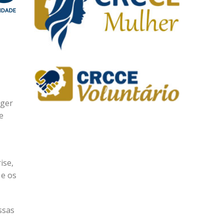
eger
e
ise,
 e os
ssas