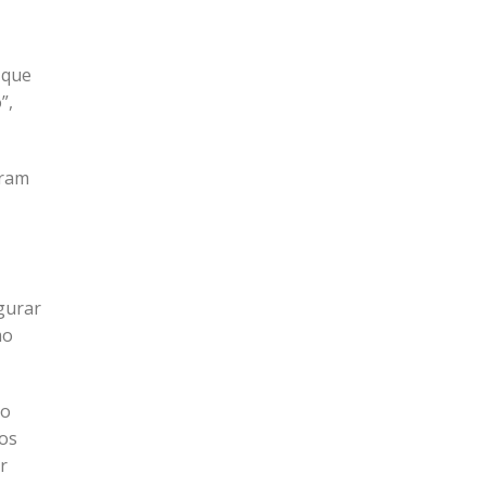
 que
”,
aram
gurar
mo
do
mos
r