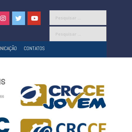
Pesquisar
por:
Pesquisar
por:
NICAÇÃO
CONTATOS
us
66