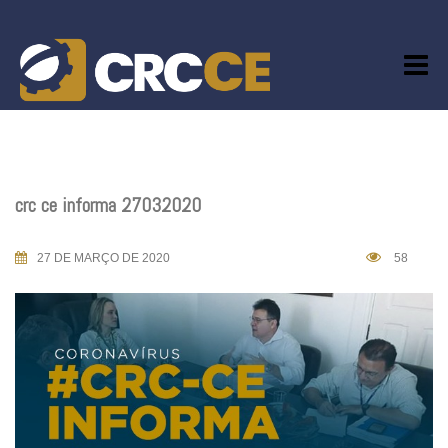
Skip
to
content
crc ce informa 27032020
27 DE MARÇO DE 2020
58