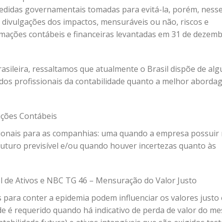
edidas governamentais tomadas para evitá-la, porém, ness
divulgações dos impactos, mensuráveis ou não, riscos e
rmações contábeis e financeiras levantadas em 31 de dezem
brasileira, ressaltamos que atualmente o Brasil dispõe de al
dos profissionais da contabilidade quanto a melhor aborda
ções Contábeis
ionais para as companhias: uma quando a empresa possuir 
uturo previsível e/ou quando houver incertezas quanto às
 de Ativos e NBC TG 46 – Mensuração do Valor Justo
 para conter a epidemia podem influenciar os valores justo 
ade é requerido quando há indicativo de perda de valor do m