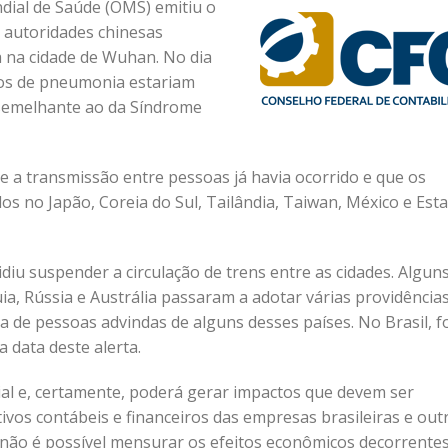
ial de Saúde (OMS) emitiu o
 autoridades chinesas
 na cidade de Wuhan. No dia
sos de pneumonia estariam
 semelhante ao da Síndrome
e a transmissão entre pessoas já havia ocorrido e que os
os no Japão, Coreia do Sul, Tailândia, Taiwan, México e Est
diu suspender a circulação de trens entre as cidades. Algun
quia, Rússia e Austrália passaram a adotar várias providência
da de pessoas advindas de alguns desses países. No Brasil, 
 data deste alerta.
l e, certamente, poderá gerar impactos que devem ser
vos contábeis e financeiros das empresas brasileiras e out
não é possível mensurar os efeitos econômicos decorrente