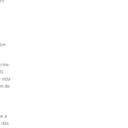
tes
bém
forme
BC
 vida
ém de
ue a
 das