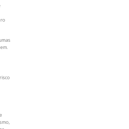
e
bro
gumas
gem.
risco
e
esmo,