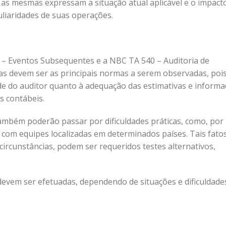
 as mesmas expressam a situação atual aplicável e o impact
uliaridades de suas operações.
 – Eventos Subsequentes e a NBC TA 540 – Auditoria de
as devem ser as principais normas a serem observadas, poi
ade do auditor quanto à adequação das estimativas e inform
s contábeis.
ambém poderão passar por dificuldades práticas, como, por
com equipes localizadas em determinados países. Tais fato
ircunstâncias, podem ser requeridos testes alternativos,
evem ser efetuadas, dependendo de situações e dificuldade