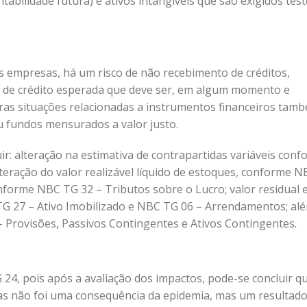
tabilidade futura) e ativos intangíveis que são exigidos tes
s empresas, há um risco de não recebimento de créditos,
 de crédito esperada que deve ser, em algum momento e
ras situações relacionadas a instrumentos financeiros tam
 fundos mensurados a valor justo.
ir: alteração na estimativa de contrapartidas variáveis con
teração do valor realizável líquido de estoques, conforme N
onforme NBC TG 32 – Tributos sobre o Lucro; valor residual e
TG 27 – Ativo Imobilizado e NBC TG 06 – Arrendamentos; al
 Provisões, Passivos Contingentes e Ativos Contingentes.
24, pois após a avaliação dos impactos, pode-se concluir q
s não foi uma consequência da epidemia, mas um resultado