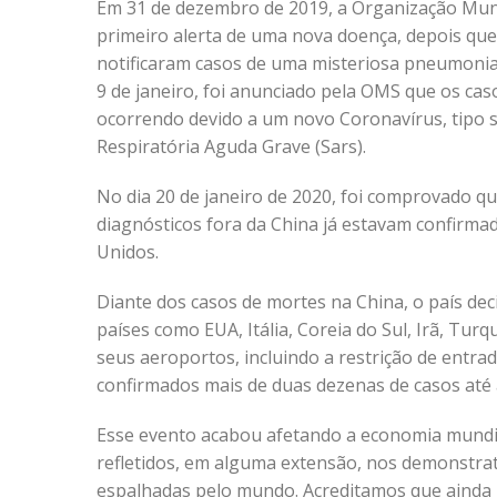
Em 31 de dezembro de 2019, a Organização Mund
primeiro alerta de uma nova doença, depois que
notificaram casos de uma misteriosa pneumonia
9 de janeiro, foi anunciado pela OMS que os ca
ocorrendo devido a um novo Coronavírus, tipo
Respiratória Aguda Grave (Sars).
No dia 20 de janeiro de 2020, foi comprovado qu
diagnósticos fora da China já estavam confirmad
Unidos.
Diante dos casos de mortes na China, o país deci
países como EUA, Itália, Coreia do Sul, Irã, Tur
seus aeroportos, incluindo a restrição de entra
confirmados mais de duas dezenas de casos até a
Esse evento acabou afetando a economia mundia
refletidos, em alguma extensão, nos demonstrati
espalhadas pelo mundo. Acreditamos que ainda 