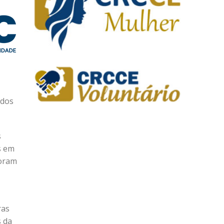
ados
s
s em
foram
ras
s da