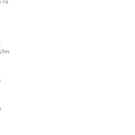
o na
s
ações
s
s