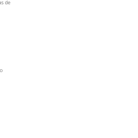
as de
do