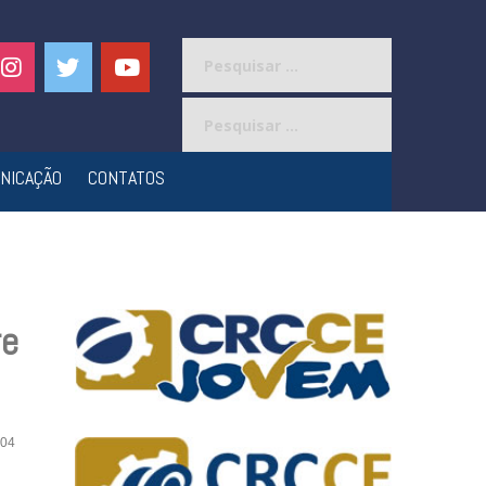
Pesquisar
por:
Pesquisar
por:
NICAÇÃO
CONTATOS
re
04