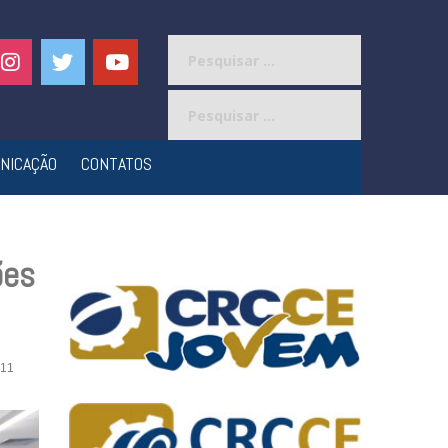
Pesquisar
por:
Pesquisar
por:
NICAÇÃO
CONTATOS
ões
11