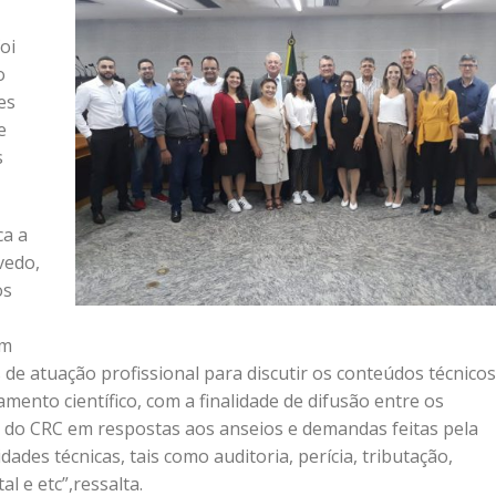
oi
o
es
e
s
ca a
vedo,
os
em
 de atuação profissional para discutir os conteúdos técnicos
mento científico, com a finalidade de difusão entre os
o do CRC em respostas aos anseios e demandas feitas pela
ades técnicas, tais como auditoria, perícia, tributação,
l e etc”,ressalta.