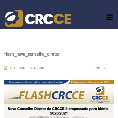
Skip
to
content
flash_novo_conselho_diretor
10 DE JANEIRO DE 2020
78