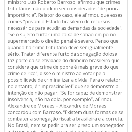
ministro Luís Roberto Barroso, afirmou que crimes
tributários não podem ser considerados “de pouca
importância”. Relator do caso, ele afirmou que esses
crimes “privam o Estado brasileiro de recursos
necessários para acudir as demandas da sociedade”.
“Se o sujeito furtar uma caixa de sabão em pó no
supermercado o direito penal é severo. Penso que
quando há crime tributário deve ser igualmente
sério. Tratar diferente furto da sonegação dolosa
faz parte da seletividade do dinheiro brasileiro que
considera que crime de pobre é mais grave do que
crime de rico”, disse o ministro ao votar pela
possibilidade de criminalizar a dívida. Para o relator,
no entanto, é “imprescindível” que se demonstre a
intenção de não pagar. “Se for capaz de demonstrar
insolvência, não há dolo, por exemplo”, afirmou.
Alexandre de Moraes – Alexandre de Moraes
concordou com Barroso. “Existem duas formas de se
combater a sonegação fiscal: a brasileira e a correta.
No Brasil, nem se pedir pra ser preso um sonegador
vai conseguir . É mais arriscado jogar na roleta em