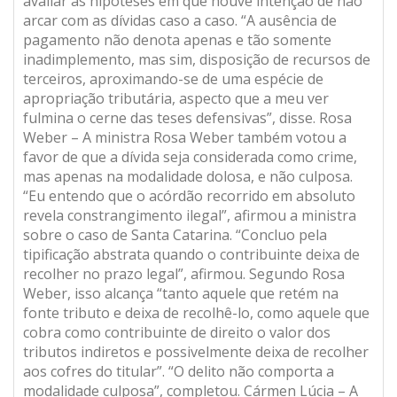
avaliar as hipóteses em que houve intenção de não
arcar com as dívidas caso a caso. “A ausência de
pagamento não denota apenas e tão somente
inadimplemento, mas sim, disposição de recursos de
terceiros, aproximando-se de uma espécie de
apropriação tributária, aspecto que a meu ver
fulmina o cerne das teses defensivas”, disse. Rosa
Weber – A ministra Rosa Weber também votou a
favor de que a dívida seja considerada como crime,
mas apenas na modalidade dolosa, e não culposa.
“Eu entendo que o acórdão recorrido em absoluto
revela constrangimento ilegal”, afirmou a ministra
sobre o caso de Santa Catarina. “Concluo pela
tipificação abstrata quando o contribuinte deixa de
recolher no prazo legal”, afirmou. Segundo Rosa
Weber, isso alcança “tanto aquele que retém na
fonte tributo e deixa de recolhê-lo, como aquele que
cobra como contribuinte de direito o valor dos
tributos indiretos e possivelmente deixa de recolher
aos cofres do titular”. “O delito não comporta a
modalidade culposa”, completou. Cármen Lúcia – A