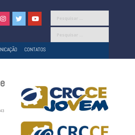
Pesquisar
por:
Pesquisar
por:
NICAÇÃO
CONTATOS
 e
43