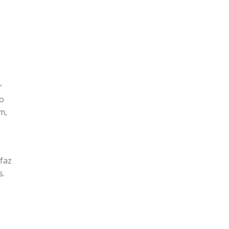
r
to
m,
 faz
s.