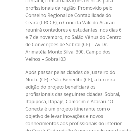
contábil, com atualizações técnicas para
profissionais da região. Promovido pelo
Conselho Regional de Contabilidade do
Ceará (CRCCE), o Conecta Vale do Acaraú
reunirá contadores e estudantes, nos dias 6
e 7 de novembro, no Salão Vênus do Centro
de Convenções de Sobral (CE) – Av Dr.
Arimatéia Monte Silva, 300, Campo dos
Velhos – Sobral.03
Após passar pelas cidades de Juazeiro do
Norte (CE) e São Benedito (CE), a terceira
edição do projeto beneficiará os
profissionais das seguintes cidades: Sobral,
Itapipoca, Itapajé, Camocim e Acaraú. “O
Conecta é um projeto itinerante com o
objetivo de levar inovações e novos
conhecimentos aos profissionais do interior
do Ceará. Cada edição é uma grande oportunidad