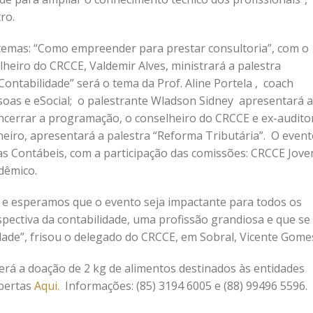
ro.
temas: “Como empreender para prestar consultoria”, com o
heiro do CRCCE, Valdemir Alves, ministrará a palestra
ntabilidade” será o tema da Prof. Aline Portela , coach
soas e eSocial; o palestrante Wladson Sidney apresentará a
encerrar a programação, o conselheiro do CRCCE e ex-audito
inheiro, apresentará a palestra “Reforma Tributária”. O even
s Contábeis, com a participação das comissões: CRCCE Jove
dêmico.
 e esperamos que o evento seja impactante para todos os
spectiva da contabilidade, uma profissão grandiosa e que se
dade”, frisou o delegado do CRCCE, em Sobral, Vicente Gome
erá a doação de 2 kg de alimentos destinados às entidades
abertas
Aqui.
Informações: (85) 3194 6005 e (88) 99496 5596.