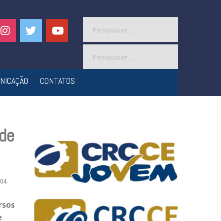
Pesquisar
por:
Pesquisar
por:
NICAÇÃO
CONTATOS
 de
04
rsos
e