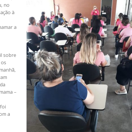
, no
zação à
hamar a
il sobre
 os
 manhã,
ram
nda
e mama –
foi
com a
.