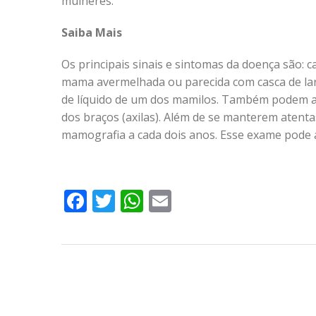
mulheres.
Saiba Mais
Os principais sinais e sintomas da doença são: c
mama avermelhada ou parecida com casca de lara
de líquido de um dos mamilos. Também podem 
dos braços (axilas). Além de se manterem atent
mamografia a cada dois anos. Esse exame pode a
Facebook
Twitter
WhatsApp
Email