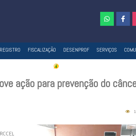
REGISTRO
FISCALIZAÇÃO
DESENPROF
SERVIÇOS
COMU
ve ação para prevenção do cânce
1
RCCE),