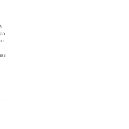
a
nea
xo
as.