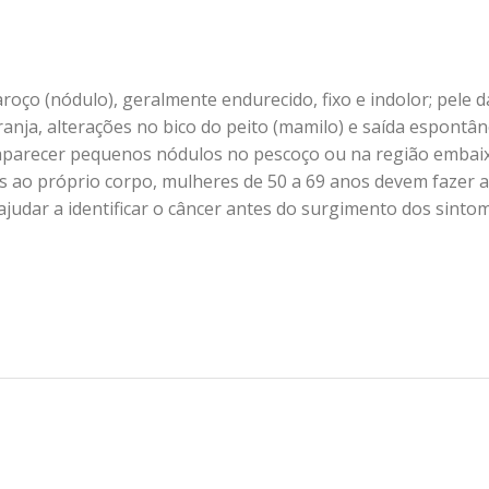
aroço (nódulo), geralmente endurecido, fixo e indolor; pele d
nja, alterações no bico do peito (mamilo) e saída espontâ
aparecer pequenos nódulos no pescoço ou na região embai
as ao próprio corpo, mulheres de 50 a 69 anos devem fazer a
judar a identificar o câncer antes do surgimento dos sintom