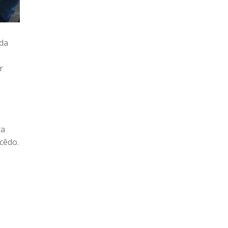
 da
r
ra
cêdo.