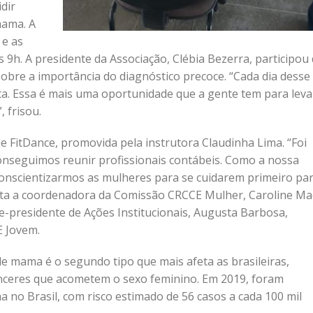
dir
mama. A
 e as
s 9h. A presidente da Associação, Clébia Bezerra, participou
sobre a importância do diagnóstico precoce. “Cada dia desse
ta. Essa é mais uma oportunidade que a gente tem para leva
 frisou.
 FitDance, promovida pela instrutora Claudinha Lima. “Foi
onseguimos reunir profissionais contábeis. Como a nossa
conscientizarmos as mulheres para se cuidarem primeiro pa
salta a coordenadora da Comissão CRCCE Mulher, Caroline Ma
e-presidente de Ações Institucionais, Augusta Barbosa,
 Jovem.
e mama é o segundo tipo que mais afeta as brasileiras,
nceres que acometem o sexo feminino. Em 2019, foram
 no Brasil, com risco estimado de 56 casos a cada 100 mil