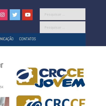
Pesquisar
por:
Pesquisar
por:
NICAÇÃO
CONTATOS
r
54