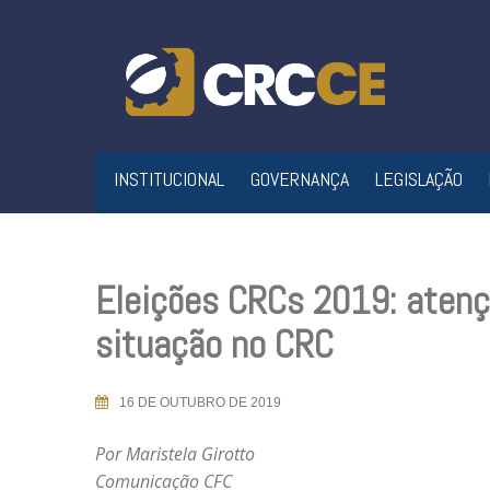
Skip
to
content
INSTITUCIONAL
GOVERNANÇA
LEGISLAÇÃO
Eleições CRCs 2019: atençã
situação no CRC
16 DE OUTUBRO DE 2019
Por Maristela Girotto
Comunicação CFC