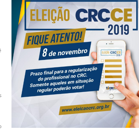
,
é
s
o