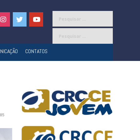
Pesquisar
por:
Pesquisar
por:
NICAÇÃO
CONTATOS
85