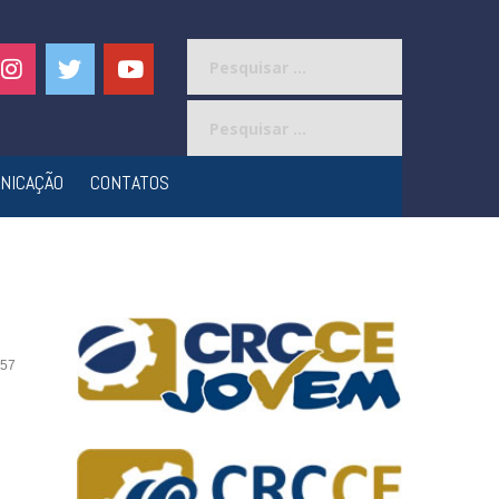
Pesquisar
por:
Pesquisar
por:
NICAÇÃO
CONTATOS
57