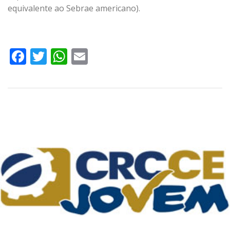
equivalente ao Sebrae americano).
Facebook
Twitter
WhatsApp
Email