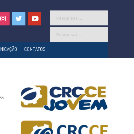
Pesquisar
por:
Pesquisar
por:
NICAÇÃO
CONTATOS
59