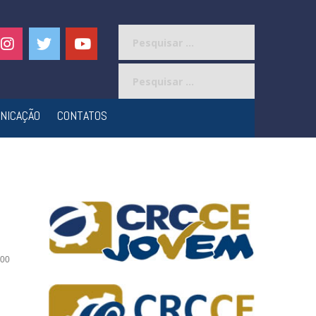
Pesquisar
por:
Pesquisar
por:
NICAÇÃO
CONTATOS
00