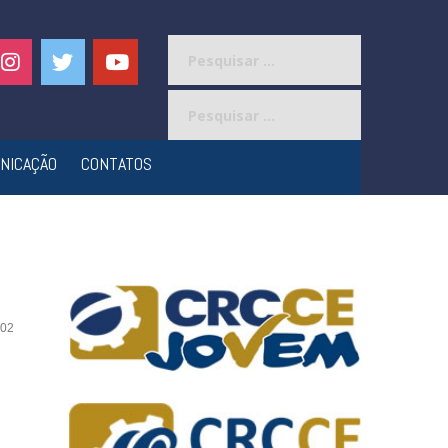
Pesquisar
por:
Pesquisar
por:
NICAÇÃO
CONTATOS
02