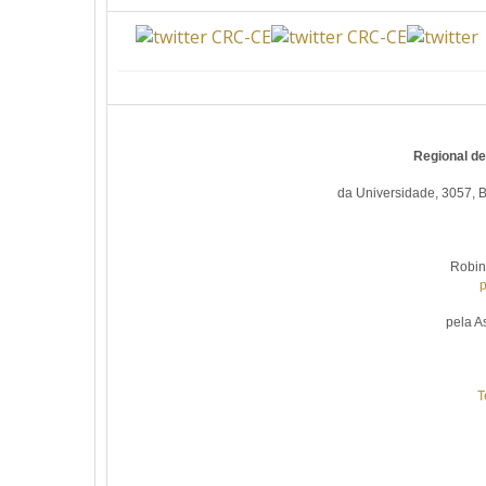
Regional d
da Universidade, 3057, B
Robin
p
pela A
T