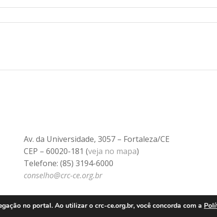
Av. da Universidade, 3057 – Fortaleza/CE
CEP – 60020-181 (
veja no mapa
)
Telefone: (85) 3194-6000
conselho@crc-ce.org.br
ação no portal. Ao utilizar o crc-ce.org.br, você concorda com a
Polí