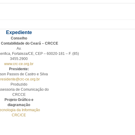
Expediente
Conselho
e Contabilidade do Ceará – CRCCE
Av.
enfica, Fortaleza/CE, CEP – 60020-181 – F. (85)
3455.2900
www.crc-ce.org.br
Presidente:
son Passos de Castro e Silva
residente@crc-ce.org.br
Produzido
ssessoria de Comunicação do
CRCCE
Projeto Gráfico e
diagramação
ecnologia da Informação
CRC/CE