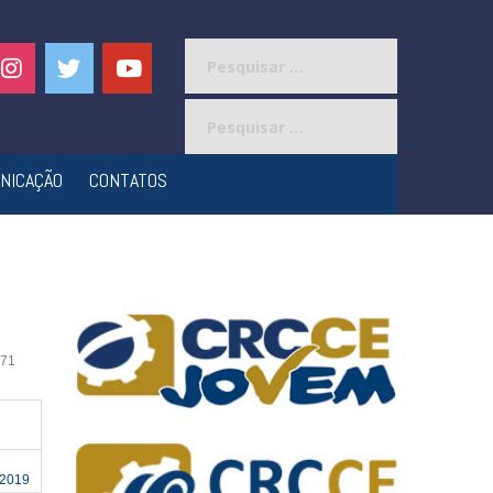
Pesquisar
por:
Pesquisar
por:
NICAÇÃO
CONTATOS
71
 2019