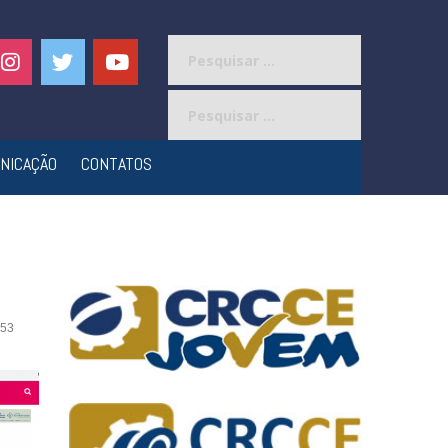
Pesquisar
por:
Pesquisar
por:
NICAÇÃO
CONTATOS
53