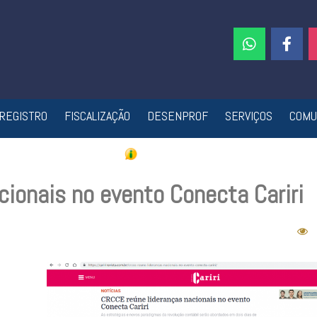
REGISTRO
FISCALIZAÇÃO
DESENPROF
SERVIÇOS
COMU
ionais no evento Conecta Cariri