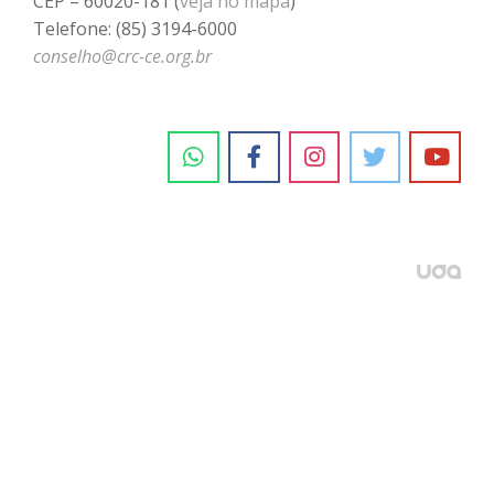
CEP – 60020-181 (
veja no mapa
)
Telefone: (85) 3194-6000
conselho@crc-ce.org.br