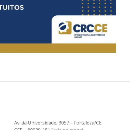
Av. da Universidade, 3057 – Fortaleza/CE
CEP – 60020-181 (
veja no mapa
)