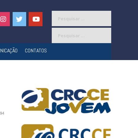
Pesquisar
por:
Pesquisar
por:
NICAÇÃO
CONTATOS
94