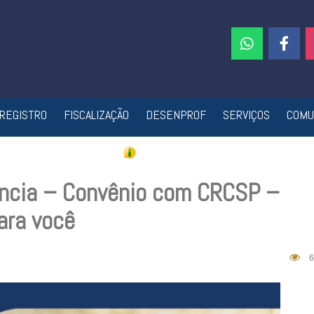
REGISTRO
FISCALIZAÇÃO
DESENPROF
SERVIÇOS
COMU
ância – Convênio com CRCSP –
ara você
6