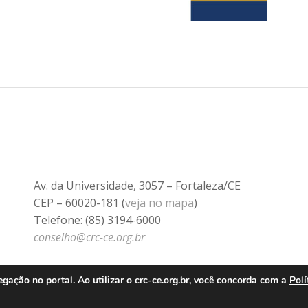
Av. da Universidade, 3057 – Fortaleza/CE
CEP – 60020-181 (
veja no mapa
)
Telefone: (85) 3194-6000
conselho@crc-ce.org.br
ação no portal. Ao utilizar o crc-ce.org.br, você concorda com a
Polí