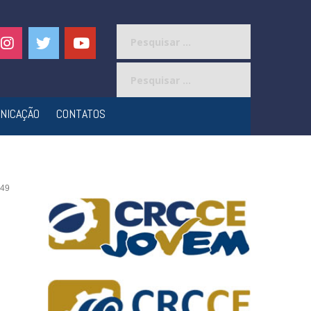
Pesquisar
por:
Pesquisar
por:
NICAÇÃO
CONTATOS
49