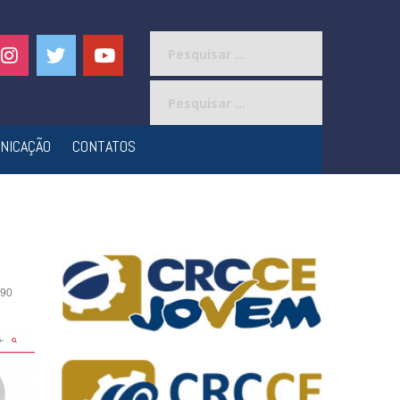
Pesquisar
por:
Pesquisar
por:
NICAÇÃO
CONTATOS
90