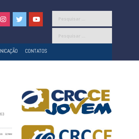
Pesquisar
por:
Pesquisar
por:
NICAÇÃO
CONTATOS
63