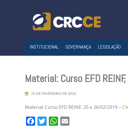
Skip
to
content
INSTITUCIONAL
GOVERNANÇA
LEGISLAÇÃO
Material: Curso EFD REINF
25 DE FEVEREIRO DE 2019
Material: Curso EFD REINF, 25 e 26/02/2019 –
Cl
Facebook
Twitter
WhatsApp
Email