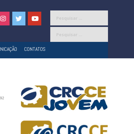
Pesquisar
por:
Pesquisar
por:
NICAÇÃO
CONTATOS
92